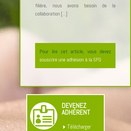
filière, nous avons besoin de la
collaboration […]
Pour lire cet article, vous devez
souscrire une adhésion à la SFG
.
DEVENEZ

ADHÉRENT
Télécharger