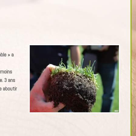
ble » a
 moins
e. 3 ans
e aboutir