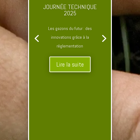
JOURNÉE TECHNIQUE
2025
Les gazons du futur : des
innovations grâce à la
réglementation
Lire la suite