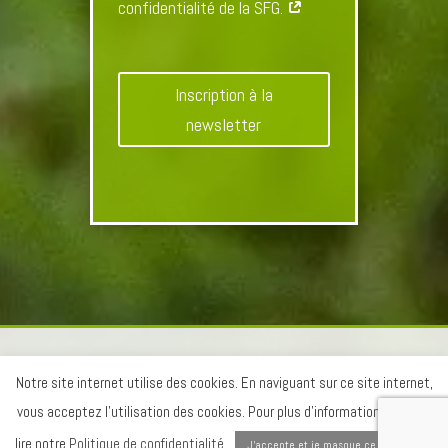
confidentialité de la SFG.
Inscription à la
newsletter
Mentions légales
-
Conditions Générales de Vente
-
Notre site internet utilise des cookies. En naviguant sur ce site internet,
Plan du site
-
Création du site Internet CREATEIS
-
vous acceptez l'utilisation des cookies. Pour plus d'information : veuillez
Copyright 2020
lire notre
Politique de confidentialité
.
J'accepte et je masque ce message