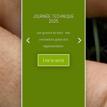
JOURNÉE TECHNIQUE
2025
Les gazons du futur : des
innovations grâce à la
réglementation
Lire la suite